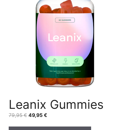
Leanix Gummies
Original
Current
79,95
€
49,95
€
price
price
was:
is: