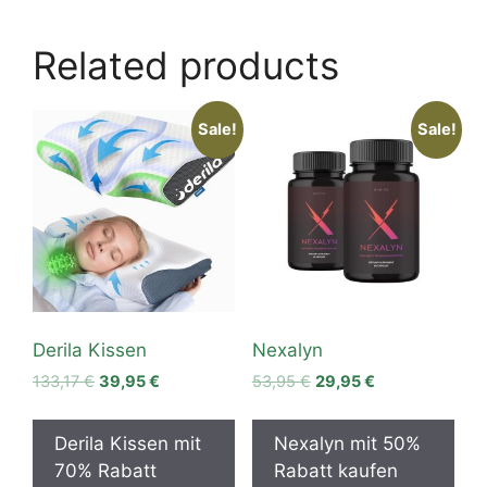
Related products
Sale!
Sale!
Derila Kissen
Nexalyn
Original
Current
Original
Current
133,17
€
39,95
€
53,95
€
29,95
€
price
price
price
price
was:
is:
was:
is:
Derila Kissen mit
Nexalyn mit 50%
133,17 €.
39,95 €.
53,95 €.
29,95 €.
70% Rabatt
Rabatt kaufen