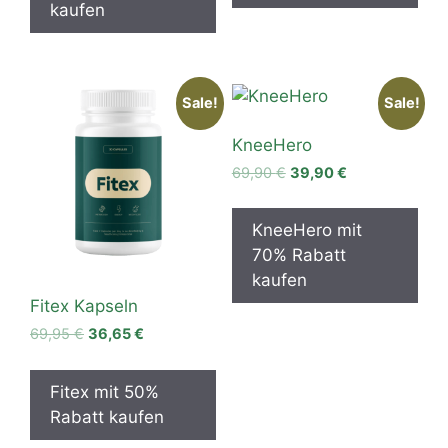
kaufen
Sale!
Sale!
KneeHero
Original
Current
69,90
€
39,90
€
price
price
was:
is:
KneeHero mit
69,90 €.
39,90 €.
70% Rabatt
kaufen
Fitex Kapseln
Original
Current
69,95
€
36,65
€
price
price
was:
is:
Fitex mit 50%
69,95 €.
36,65 €.
Rabatt kaufen