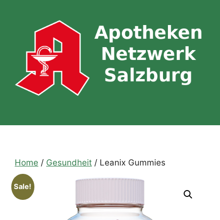
Skip
to
content
Home
/
Gesundheit
/ Leanix Gummies
Sale!