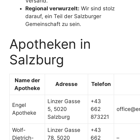
Versand.
Regional verwurzelt:
Wir sind stolz
darauf, ein Teil der Salzburger
Gemeinschaft zu sein.
Apotheken in
Salzburg
Name der
Adresse
Telefon
Apotheke
Linzer Gasse
+43
Engel
5, 5020
662
office@e
Apotheke
Salzburg
873221
Wolf-
Linzer Gasse
+43
Dietrich-
78, 5020
662
–