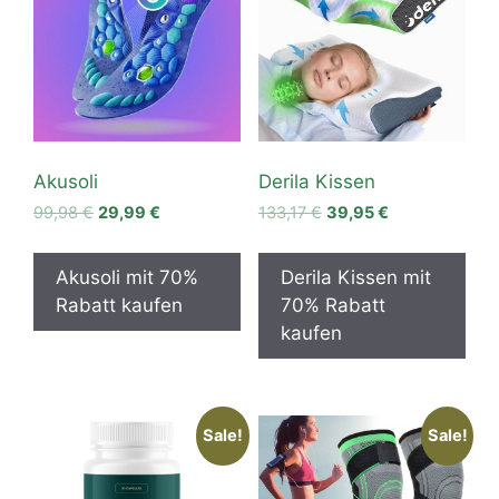
Akusoli
Derila Kissen
Original
Current
Original
Current
99,98
€
29,99
€
133,17
€
39,95
€
price
price
price
price
was:
is:
was:
is:
Akusoli mit 70%
Derila Kissen mit
99,98 €.
29,99 €.
133,17 €.
39,95 €.
Rabatt kaufen
70% Rabatt
kaufen
Sale!
Sale!