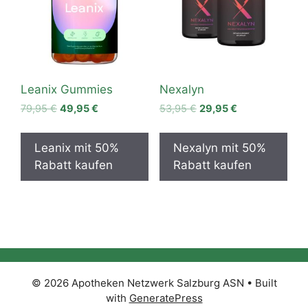
Leanix Gummies
Nexalyn
Original
Current
Original
Current
79,95
€
49,95
€
53,95
€
29,95
€
price
price
price
price
was:
is:
was:
is:
Leanix mit 50%
Nexalyn mit 50%
79,95 €.
49,95 €.
53,95 €.
29,95 €.
Rabatt kaufen
Rabatt kaufen
© 2026 Apotheken Netzwerk Salzburg ASN
• Built
with
GeneratePress