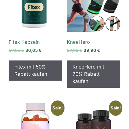
Fitex Kapseln
KneeHero
Original
Current
Original
Current
69,95
€
36,65
€
69,90
€
39,90
€
price
price
price
price
was:
is:
was:
is:
Fitex mit 50%
KneeHero mit
69,95 €.
36,65 €.
69,90 €.
39,90 €.
Rabatt kaufen
70% Rabatt
kaufen
Sale!
Sale!